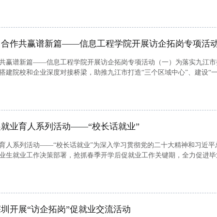
，合作共赢谱新篇——信息工程学院开展访企拓岗专项活
共赢谱新篇——信息工程学院开展访企拓岗专项活动（一）为落实九江市委书
搭建院校和企业深度对接桥梁，助推九江市打造“三个区域中心”、建设“
信息工程学院院长易文泉带领相关专业教研室负责人、辅导员赴江西生益科技有
就业育人系列活动——“校长话就业”
育人系列活动——“校长话就业”为深入学习贯彻党的二十大精神和习近
业生就业工作决策部署，抢抓春季开学后促就业工作关键期，全力促进毕
一课”活动。3月21日下午3点，学院邀请校党委委员刘锋为准毕业生讲述“
圳开展“访企拓岗”促就业交流活动