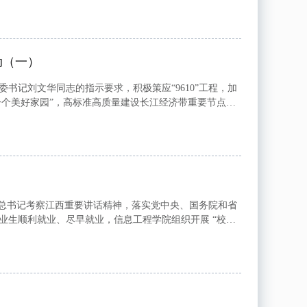
动（一）
记刘文华同志的指示要求，积极策应“9610”工程，加
一个美好家园”，高标准高质量建设长江经济带重要节点城
限公司开展访企拓岗活动。 易院长一行...
平总书记考察江西重要讲话精神，落实党中央、国务院和省
业生顺利就业、尽早就业，信息工程学院组织开展 “校长
开学就业第一课”，引导同学们树立正确的...