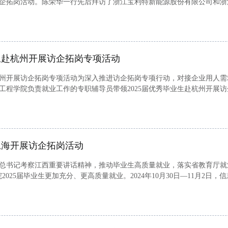
企拓岗活动。陈荣华一行先后拜访了浙江宝利特新能源股份有限公司和浙
源股份有限公司，常务副总经理王秋鹏与行政经理朱娜详细介绍了公司的主
生赴杭州开展访企拓岗专项活动
州开展访企拓岗专项活动为深入推进访企拓岗专项行动，对接企业用人需
，信息工程学院负责就业工作的专职辅导员带领2025届优秀毕业生赴杭州开
限公司、杭州敦孚科技有限公司三家信息科技类企业。杭州益格网络科技有限
上海开展访企拓岗活动
总书记考察江西重要讲话精神，推动毕业生高质量就业，落实省教育厅就
2025届毕业生更加充分、更高质量就业。2024年10月30日—11月2日
沪就业校友。舒老师一行先后前往上海长城宽带网络服务有限公司、上海新