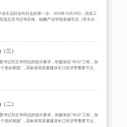
迈好走向社会的第一步。2024年10月28日，信息工
学院党总支书记韦应珠、鲲鹏产业学院各辅导员（班主任）
第一，希望同学们正确认识当前的就业形势，了...
动（三）
记刘文华同志的指示要求，积极策应“9610”工程，加
一个美好家园”，高标准高质量建设长江经济带重要节点城
）能源科技有限公司开展访企拓岗活动。易...
动（二）
记刘文华同志的指示要求，积极策应“9610”工程，加
一个美好家园”，高标准高质量建设长江经济带重要节点城
九江）有限公司开展访企拓岗活动。易文泉...