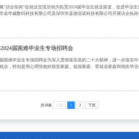
“访企拓岗”促就业交流活动为拓宽2024届毕业生就业渠道，促进毕业生更
市金华威数码科技有限公司及深圳市蓝德信诺科技有限公司开展访企拓岗专
宇星进行随访。在深圳市金华威数码科技有限公司，人事经理马龙陪同陈荣
2024届困难毕业生专场招聘会
24届困难毕业生专场招聘会为深入贯彻落实党的二十大精神，进一步落实
就业，特别是用心用情做好脱贫家庭、低保家庭、零就业家庭和残疾毕业生等
合楼618教室邀请到江西赛创信息技术有限公司、江西创新软件信息产业有
共18条
上页
1
2
下页