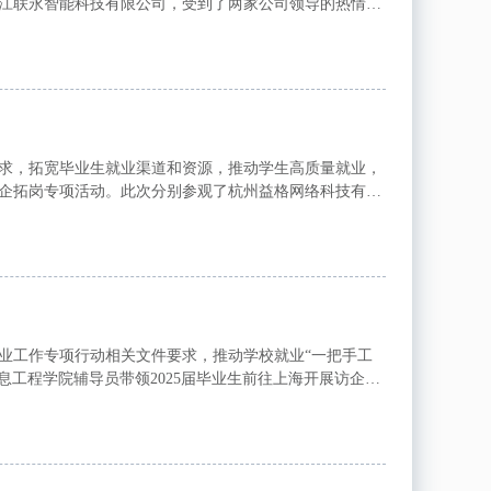
江联永智能科技有限公司，受到了两家公司领导的热情接
营业务及未来发展规划。王总指出，浙江宝利特新...
求，拓宽毕业生就业渠道和资源，推动学生高质量就业，
展访企拓岗专项活动。此次分别参观了杭州益格网络科技有限
公司杭州益格网络科技有限公司创立于2016年...
业工作专项行动相关文件要求，推动学校就业“一把手工
，信息工程学院辅导员带领2025届毕业生前往上海开展访企拓
心文化传媒有限公司、上海普曦信息科技有限...